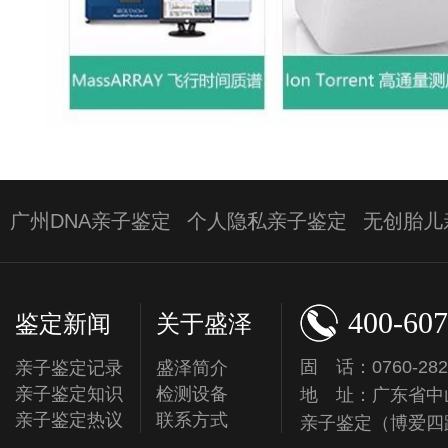
广州DNA亲子鉴定
个人隐私亲子鉴定
无创胎儿
400-607
鉴定新闻
关于盛泽
固 话：0760-282
亲子鉴定记录
盛泽简介
亲子鉴定知识
检测设备
地 址：广东省中
亲子鉴定热议
联系方式
亲子鉴定（博爱四