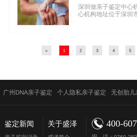
深圳做亲子鉴定中心
心机构地址位于深圳
师：...
«
1
2
3
4
5
广州DNA亲子鉴定
个人隐私亲子鉴定
无创胎儿
400-607
鉴定新闻
关于盛泽